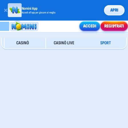
Nomini App
APRI
Accedi all'app per giocare al meglio
ACCEDI
REGISTRATI
CASINÒ
CASINÒ LIVE
SPORT