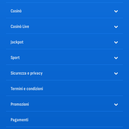
Casinò
Casinò Live
Jackpot
Sport
Sicurezza e privacy
Termini e condizioni
Promozioni
Pagamenti