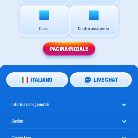
Cassa
Centro assistenza
PAGINA INIZIALE
ITALIANO
LIVE CHAT
Informazioni generali
Casinò
Casinò Live